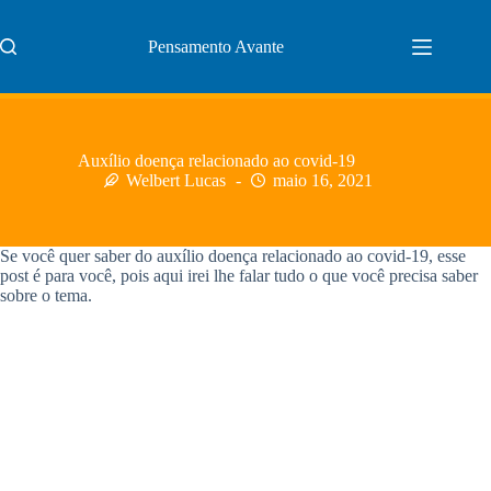
Pular
para
Pensamento Avante
o
conteúdo
Auxílio doença relacionado ao covid-19
Welbert Lucas
maio 16, 2021
Se você quer saber do auxílio doença relacionado ao covid-19, esse
post é para você, pois aqui irei lhe falar tudo o que você precisa saber
sobre o tema.