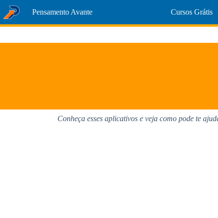
Pular
Pensamento Avante
Cursos Grátis
para
o
conteúdo
Conheça esses aplicativos e veja como pode te ajuda