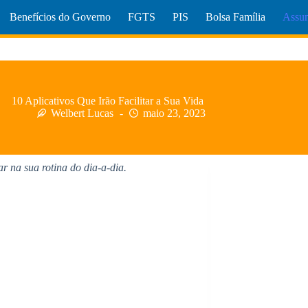
Benefícios do Governo
FGTS
PIS
Bolsa Família
Assun
10 Aplicativos Que Irão Facilitar a Sua Vida
Welbert Lucas
maio 23, 2023
r na sua rotina do dia-a-dia.