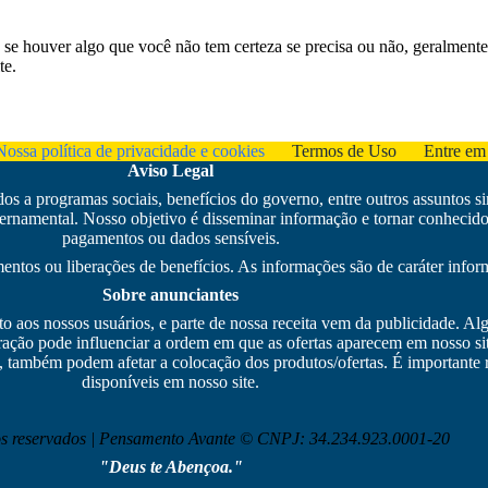
se houver algo que você não tem certeza se precisa ou não, geralmente
te.
Nossa política de privacidade e cookies
Termos de Uso
Entre em
Aviso Legal
s a programas sociais, benefícios do governo, entre outros assuntos s
amental. Nosso objetivo é disseminar informação e tornar conhecido 
pagamentos ou dados sensíveis.
ntos ou liberações de benefícios. As informações são de caráter inform
Sobre anunciantes
to aos nossos usuários, e parte de nossa receita vem da publicidade. 
ão pode influenciar a ordem em que as ofertas aparecem em nosso site
, também podem afetar a colocação dos produtos/ofertas. É importante r
disponíveis em nosso site.
tos reservados | Pensamento Avante © CNPJ: 34.234.923.0001-20
"Deus te Abençoa."