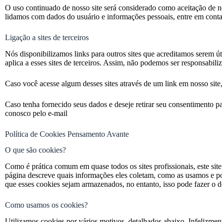
O uso continuado de nosso site será considerado como aceitação de n
lidamos com dados do usuário e informações pessoais, entre em cont
Ligação a sites de terceiros
Nós disponibilizamos links para outros sites que acreditamos serem úte
aplica a esses sites de terceiros. Assim, não podemos ser responsabili
Caso você acesse algum desses sites através de um link em nosso site
Caso tenha fornecido seus dados e deseje retirar seu consentimento p
conosco pelo e-mail
Política de Cookies Pensamento Avante
O que são cookies?
Como é prática comum em quase todos os sites profissionais, este sit
página descreve quais informações eles coletam, como as usamos e 
que esses cookies sejam armazenados, no entanto, isso pode fazer o d
Como usamos os cookies?
Utilizamos cookies por vários motivos, detalhados abaixo. Infelizmen