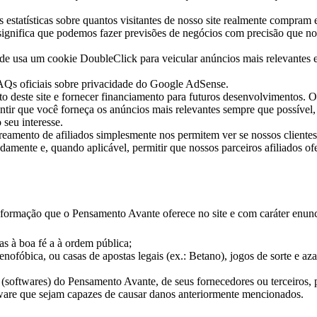
tatísticas sobre quantos visitantes de nosso site realmente compram e,
s significa que podemos fazer previsões de negócios com precisão que n
e usa um cookie DoubleClick para veicular anúncios mais relevantes 
AQs oficiais sobre privacidade do Google AdSense.
 deste site e fornecer financiamento para futuros desenvolvimentos. O
antir que você forneça os anúncios mais relevantes sempre que possíve
 seu interesse.
eamento de afiliados simplesmente nos permitem ver se nossos clientes
uadamente e, quando aplicável, permitir que nossos parceiros afiliados
ormação que o Pensamento Avante oferece no site e com caráter enunci
as à boa fé a à ordem pública;
ofóbica, ou casas de apostas legais (ex.: Betano), jogos de sorte e azar
 (softwares) do Pensamento Avante, de seus fornecedores ou terceiros, p
tware que sejam capazes de causar danos anteriormente mencionados.