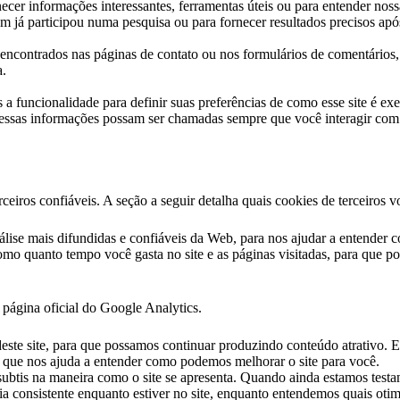
ecer informações interessantes, ferramentas úteis ou para entender nos
 já participou numa pesquisa ou para fornecer resultados precisos após
ncontrados nas páginas de contato ou nos formulários de comentários,
a.
 a funcionalidade para definir suas preferências de como esse site é e
e essas informações possam ser chamadas sempre que você interagir com
iros confiáveis. A seção a seguir detalha quais cookies de terceiros vo
nálise mais difundidas e confiáveis da Web, para nos ajudar a entender
como quanto tempo você gasta no site e as páginas visitadas, para que 
 página oficial do Google Analytics.
 deste site, para que possamos continuar produzindo conteúdo atrativo. 
o que nos ajuda a entender como podemos melhorar o site para você.
subtis na maneira como o site se apresenta. Quando ainda estamos testa
a consistente enquanto estiver no site, enquanto entendemos quais otim