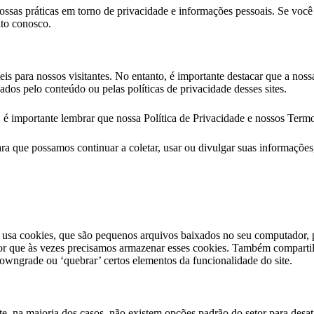
ossas práticas em torno de privacidade e informações pessoais. Se voc
ato conosco.
is para nossos visitantes. No entanto, é importante destacar que a noss
zados pelo conteúdo ou pelas políticas de privacidade desses sites.
, é importante lembrar que nossa Política de Privacidade e nossos Termo
ara que possamos continuar a coletar, usar ou divulgar suas informaçõe
e usa cookies, que são pequenos arquivos baixados no seu computador, 
por que às vezes precisamos armazenar esses cookies. Também compart
owngrade ou ‘quebrar’ certos elementos da funcionalidade do site.
te, na maioria dos casos, não existem opções padrão do setor para desat