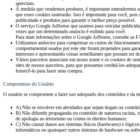
apreciam.
À medida que vendemos produtos, é importante entendermos as es
que esses cookies rastrearão. Isso é importante para você, poi
publicidade e produtos para garantir o melhor preço possível.
O serviço Google AdSense que usamos para veicular publicidad
vezes que um determinado anúncio é exibido para você.
Para mais informações sobre o Google AdSense, consulte as F
Utilizamos anúncios para compensar os custos de funcionamento
comportamental usados por este site foram projetados para gar
interesses e apresentando coisas semelhantes que possam ser do
Vários parceiros anunciam em nosso nome e os cookies de rastr
sites de nossos parceiros, para que possamos creditá-los adeq
fornecê-lo para fazer uma compra.
Compromisso do Usuário
O usuário se compromete a fazer uso adequado dos conteúdos e da inf
A) Não se envolver em atividades que sejam ilegais ou contrári
B) Não difundir propaganda ou conteúdo de natureza racista, xen
de apologia ao terrorismo ou contra os direitos humanos;
C) Não causar danos aos sistemas físicos (hardwares) e lógicos
informáticos ou quaisquer outros sistemas de hardware ou sof