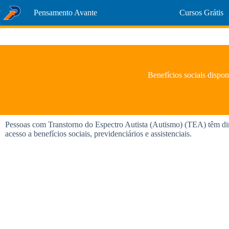
Pular
Pensamento Avante
Cursos Grátis
para
o
conteúdo
Benefícios sociais dispon
Pessoas com Transtorno do Espectro Autista (Autismo) (TEA) têm direi
acesso a benefícios sociais, previdenciários e assistenciais.