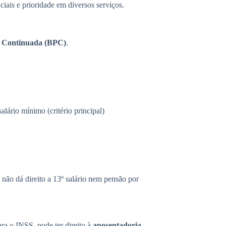
nciais e prioridade em diversos serviços.
o Continuada (BPC)
.
alário mínimo (critério principal)
não dá direito a 13º salário nem pensão por
ra o INSS, pode ter direito à
aposentadoria