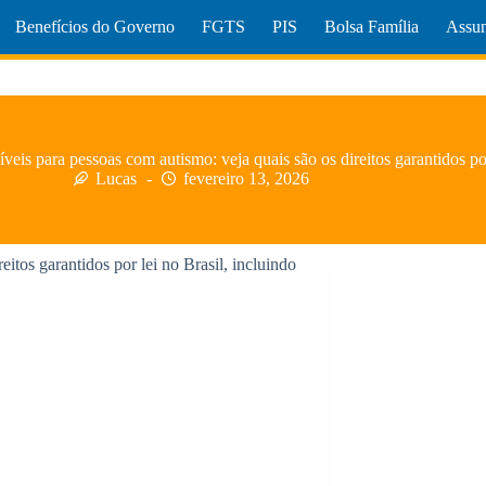
Benefícios do Governo
FGTS
PIS
Bolsa Família
Assun
íveis para pessoas com autismo: veja quais são os direitos garantidos po
Lucas
fevereiro 13, 2026
tos garantidos por lei no Brasil, incluindo