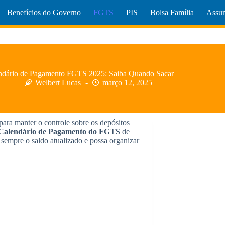
Benefícios do Governo
FGTS
PIS
Bolsa Família
Assun
ndário de Pagamento FGTS 2025: Saiba Quando Sacar
Welbert Lucas
março 12, 2025
para manter o controle sobre os depósitos
Calendário de Pagamento do FGTS
de
 sempre o saldo atualizado e possa organizar