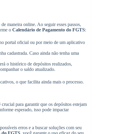
 de maneira online. Ao seguir esses passos,
forme o
Calendário de Pagamento do FGTS
:
o portal oficial ou por meio de um aplicativo
senha cadastrada. Caso ainda não tenha uma
rá o histórico de depósitos realizados,
companhar o saldo atualizado.
ativos, o que facilita ainda mais o processo.
 crucial para garantir que os depósitos estejam
onforme esperado, isso pode impactar
 possíveis erros e a buscar soluções com seu
o do FGTS
, você garante o uso eficaz do seu