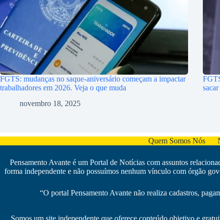
FGTS: mudanças no saque-aniversário começam a impactar
FGTS 
trabalhadores em 2026. Veja o que muda
sacar
novembro 18, 2025
Quem Somos Nós
Pensamento Avante é um Portal de Notícias com assuntos relacionado
forma independente e não possuímos nenhum vínculo com órgão govern
“O portal Pensamento Avante não realiza cadastros, pagame
Somos um site independente que oferece conteúdo objetivo e gratui