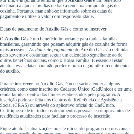
Por fim, é importante lembrar que o
Auxílio Gás
é um benefício
destinado a ajudar famílias de baixa renda na compra de gás de
cozinha. Portanto, mantenha-se informado sobre as datas de
pagamento e utilize o valor com responsabilidade.
Datas de pagamento do Auxílio Gás e como se inscrever
O
Auxílio Gás
é um benefício importante para muitas famílias
brasileiras, garantindo que possam adquirir gás de cozinha de forma
mais acessível. As
datas de pagamento
do Auxílio Gás são definidas
pelo governo e costumam seguir um calendário semelhante ao de
outros benefícios sociais, como o Bolsa Família. É essencial estar
atento a essas datas para não perder o prazo e garantir o recebimento
do auxílio.
Para
se inscrever
no Auxílio Gás, é necessário atender a alguns
critérios, como estar inscrito no Cadastro Único (CadÚnico) e ter uma
renda familiar dentro dos limites estabelecidos pelo programa. A
inscrição pode ser feita nos Centros de Referência de Assistência
Social (CRAS) ou através do aplicativo oficial do CadÚnico.
Certifique-se de ter todos os documentos pessoais e comprovantes de
residência atualizados para facilitar o processo de inscrição.
Fique atento às atualizações no site oficial do programa ou nos canais
de comunicação do governo para saber mais sobre as datas exatas de