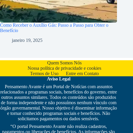
Como Receber o Auxílio Gás: Passo a Passo para Obter o
Benefício
janeiro 19, 2025
Quem Somos Nós
Nossa política de privacidade e cookies
Termos de Uso
Entre em Contato
Aviso Legal
Pensamento Avante é um Portal de Notícias com assuntos
relacionados a programas sociais, benefícios do governo, entre
outros assuntos similares. Todos os conteúdos são produzidos
de forma independente e não possuímos nenhum vínculo com
órgão governamental. Nosso objetivo é disseminar informação
e tornar conhecido programas sociais e benefícios. Não
solicitamos pagamentos ou dados sensíveis.
“O portal Pensamento Avante não realiza cadastros,
pagamentos ou liberações de benefícios. As informações são