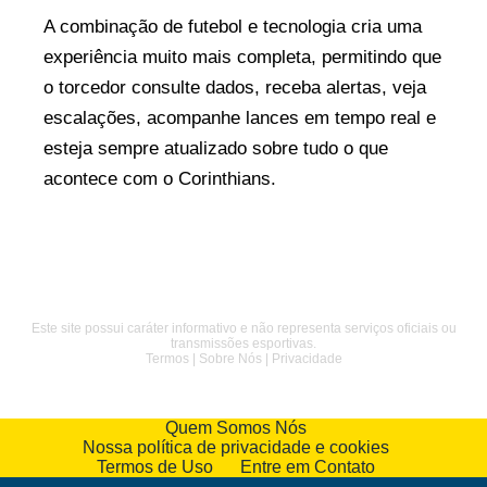
A combinação de futebol e tecnologia cria uma
experiência muito mais completa, permitindo que
o torcedor consulte dados, receba alertas, veja
escalações, acompanhe lances em tempo real e
esteja sempre atualizado sobre tudo o que
acontece com o Corinthians.
Este site possui caráter informativo e não representa serviços oficiais ou
transmissões esportivas.
Termos
|
Sobre Nós
|
Privacidade
Quem Somos Nós
Nossa política de privacidade e cookies
Termos de Uso
Entre em Contato