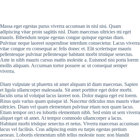
Massa eget egestas purus viverra accumsan in nisl nisi. Quam
adipiscing vitae proin sagittis nisl. Diam maecenas ultricies mi eget
mauris. Bibendum neque egestas congue quisque egestas diam.
Pulvinar neque laoreet suspendisse interdum consectetur. Lacus viverra
vitae congue eu consequat ac felis donec et. Elit scelerisque mauris
pellentesque pulvinar pellentesque habitant morbi tristique senectus.
Ante in nibh mauris cursus mattis molestie a. Euismod nisi porta lorem
mollis aliquam. Accumsan tortor posuere ac ut consequat semper
viverra.
Diam vulputate ut pharetra sit amet aliquam id diam maecenas. Sapien
et ligula ullamcorper malesuada. Sit amet porttitor eget dolor morbi.
Iaculis urna id volutpat lacus laoreet non. Dolor magna eget est lorem.
Risus quis varius quam quisque id. Nascetur ridiculus mus mauris vitae
ultricies. Diam vel quam elementum pulvinar etiam non quam lacus.
Etiam tempor orci eu lobortis elementum nibh. Sed enim ut sem viverra
aliquet eget sit amet. At tempor commodo ullamcorper a lacus.
Habitant morbi tristique senectus et netus. Viverra maecenas accumsan
lacus vel facilisis. Cras adipiscing enim eu turpis egestas pretium
aenean. Lobortis elementum nibh tellus molestie nunc non blandit