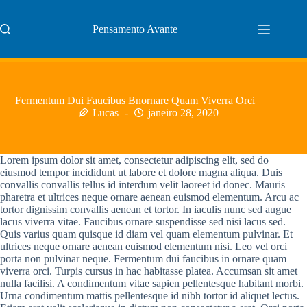
Pular
para
Pensamento Avante
o
conteúdo
Fermentum Dui Faucibus Bnornare Quam Viverra Orci
Lucas
janeiro 28, 2020
Lorem ipsum dolor sit amet, consectetur adipiscing elit, sed do
eiusmod tempor incididunt ut labore et dolore magna aliqua. Duis
convallis convallis tellus id interdum velit laoreet id donec. Mauris
pharetra et ultrices neque ornare aenean euismod elementum. Arcu ac
tortor dignissim convallis aenean et tortor. In iaculis nunc sed augue
lacus viverra vitae. Faucibus ornare suspendisse sed nisi lacus sed.
Quis varius quam quisque id diam vel quam elementum pulvinar. Et
ultrices neque ornare aenean euismod elementum nisi. Leo vel orci
porta non pulvinar neque. Fermentum dui faucibus in ornare quam
viverra orci. Turpis cursus in hac habitasse platea. Accumsan sit amet
nulla facilisi. A condimentum vitae sapien pellentesque habitant morbi.
Urna condimentum mattis pellentesque id nibh tortor id aliquet lectus.