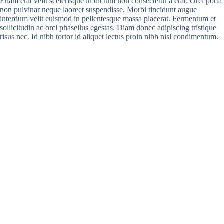
Etiam erat velit scelerisque in dictum non consectetur a erat. Orci porta
non pulvinar neque laoreet suspendisse. Morbi tincidunt augue
interdum velit euismod in pellentesque massa placerat. Fermentum et
sollicitudin ac orci phasellus egestas. Diam donec adipiscing tristique
risus nec. Id nibh tortor id aliquet lectus proin nibh nisl condimentum.