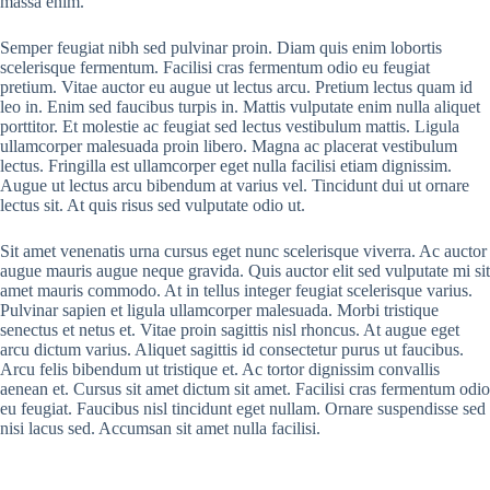
massa enim.
Semper feugiat nibh sed pulvinar proin. Diam quis enim lobortis
scelerisque fermentum. Facilisi cras fermentum odio eu feugiat
pretium. Vitae auctor eu augue ut lectus arcu. Pretium lectus quam id
leo in. Enim sed faucibus turpis in. Mattis vulputate enim nulla aliquet
porttitor. Et molestie ac feugiat sed lectus vestibulum mattis. Ligula
ullamcorper malesuada proin libero. Magna ac placerat vestibulum
lectus. Fringilla est ullamcorper eget nulla facilisi etiam dignissim.
Augue ut lectus arcu bibendum at varius vel. Tincidunt dui ut ornare
lectus sit. At quis risus sed vulputate odio ut.
Sit amet venenatis urna cursus eget nunc scelerisque viverra. Ac auctor
augue mauris augue neque gravida. Quis auctor elit sed vulputate mi sit
amet mauris commodo. At in tellus integer feugiat scelerisque varius.
Pulvinar sapien et ligula ullamcorper malesuada. Morbi tristique
senectus et netus et. Vitae proin sagittis nisl rhoncus. At augue eget
arcu dictum varius. Aliquet sagittis id consectetur purus ut faucibus.
Arcu felis bibendum ut tristique et. Ac tortor dignissim convallis
aenean et. Cursus sit amet dictum sit amet. Facilisi cras fermentum odio
eu feugiat. Faucibus nisl tincidunt eget nullam. Ornare suspendisse sed
nisi lacus sed. Accumsan sit amet nulla facilisi.